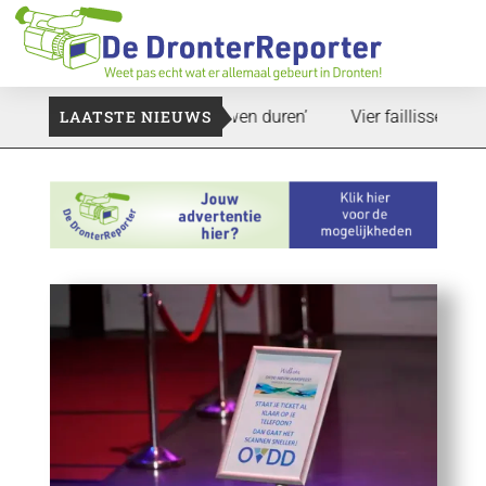
and: ‘Dat zal ook nog wel even duren’
LAATSTE NIEUWS
Vier faillissementen in