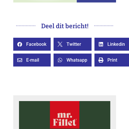
Deel dit bericht!
Facebook
Twitter
Linkedin



E-mail
Whatsapp
Print


