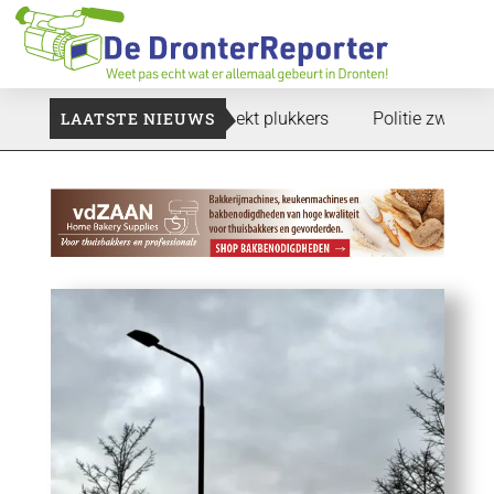
en te gaan: Voedselbank zoekt plukkers
LAATSTE NIEUWS
Politie zwijgt nog o