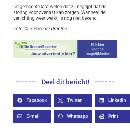
De gemeente laat weten dat zij begrijpt dat de
storing voor overlast kan zorgen. Wanneer de
verlichting weer werkt, is nog niet bekend.
Foto: © Gemeente Dronten
Deel dit bericht!
Facebook
Twitter
Linkedin



E-mail
Whatsapp
Print


