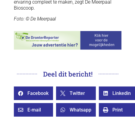
ervaring compleet te maken, zegt De Meerpaal
Bioscoop.
Foto: © De Meerpaal
Deel dit bericht!
Facebook
Twitter
Linkedin



E-mail
Whatsapp
Print


