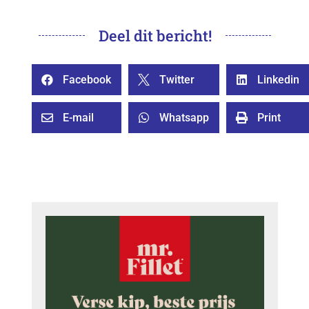
Deel dit bericht!
Facebook
Twitter
Linkedin



E-mail
Whatsapp
Print


