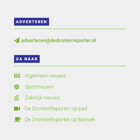
ADVERTEREN
adverteren@dedronterreporter.nl

GA NAAR
Algemeen nieuws

Sportnieuws

Zakelijk nieuws

De DronterReporter op pad

De DronterReporter op bezoek
