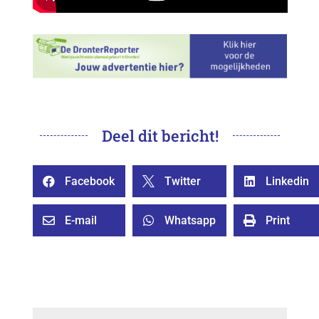
Deel dit bericht!
Facebook
Twitter
Linkedin



E-mail
Whatsapp
Print


