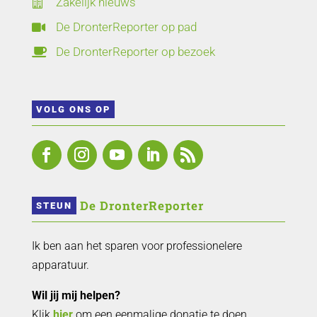
Zakelijk nieuws

De DronterReporter op pad

De DronterReporter op bezoek

VOLG ONS OP
 De DronterReporter 
STEUN
Ik ben aan het sparen voor professionelere
apparatuur.
Wil jij mij helpen?
Klik
hier
om een eenmalige donatie te doen.