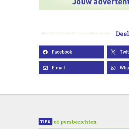
Deel
Facebook
Twit


E-mail
Wha


 of persberichten
TIPS