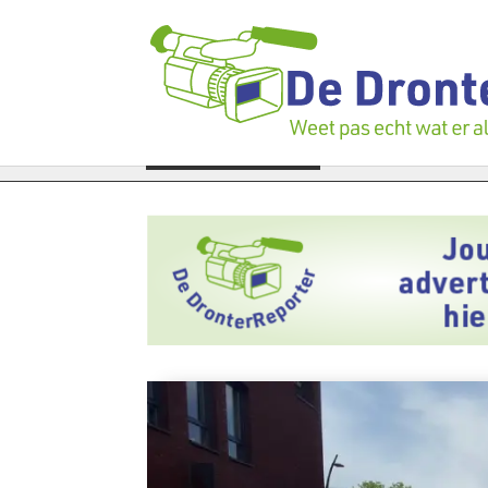
spand: ‘Dat zal ook nog wel even duren’
LAATSTE NIEUWS
Vier faillissementen