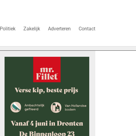
Politiek
Zakelijk
Adverteren
Contact
p deze belasting, anders stokt de woningbouw in Dronten”