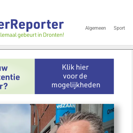
Algemeen
Sport
 in juli: deze bedrijven in Dronten gingen kopje onder
“Schra