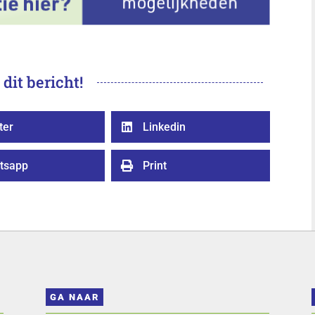
 dit bericht!
ter
Linkedin

tsapp
Print

GA NAAR