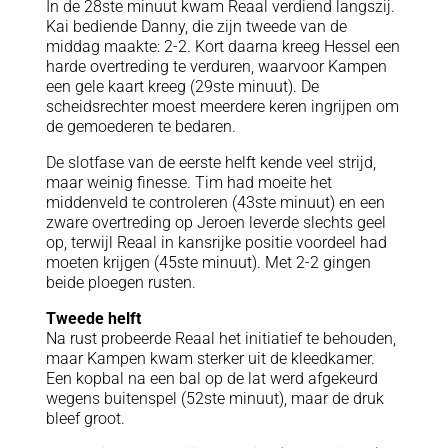
In de 28ste minuut kwam Reaal verdiend langszij.
Kai bediende Danny, die zijn tweede van de
middag maakte: 2-2. Kort daarna kreeg Hessel een
harde overtreding te verduren, waarvoor Kampen
een gele kaart kreeg (29ste minuut). De
scheidsrechter moest meerdere keren ingrijpen om
de gemoederen te bedaren.
De slotfase van de eerste helft kende veel strijd,
maar weinig finesse. Tim had moeite het
middenveld te controleren (43ste minuut) en een
zware overtreding op Jeroen leverde slechts geel
op, terwijl Reaal in kansrijke positie voordeel had
moeten krijgen (45ste minuut). Met 2-2 gingen
beide ploegen rusten.
Tweede helft
Na rust probeerde Reaal het initiatief te behouden,
maar Kampen kwam sterker uit de kleedkamer.
Een kopbal na een bal op de lat werd afgekeurd
wegens buitenspel (52ste minuut), maar de druk
bleef groot.