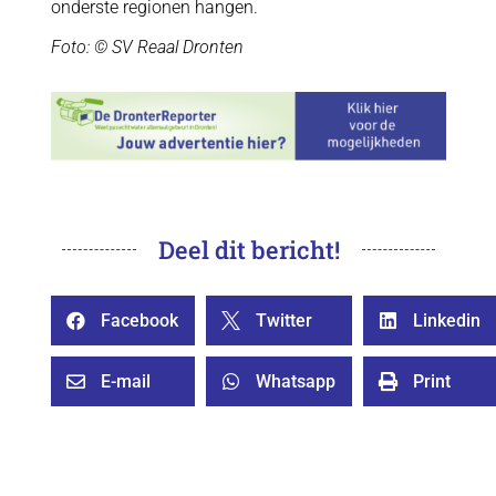
onderste regionen hangen.
Foto: © SV Reaal Dronten
Deel dit bericht!
Facebook
Twitter
Linkedin



E-mail
Whatsapp
Print


