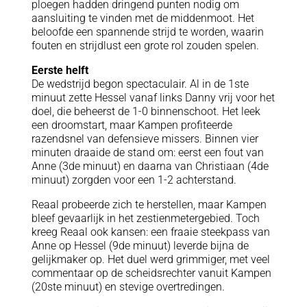
ploegen hadden dringend punten nodig om
aansluiting te vinden met de middenmoot. Het
beloofde een spannende strijd te worden, waarin
fouten en strijdlust een grote rol zouden spelen.
Eerste helft
De wedstrijd begon spectaculair. Al in de 1ste
minuut zette Hessel vanaf links Danny vrij voor het
doel, die beheerst de 1-0 binnenschoot. Het leek
een droomstart, maar Kampen profiteerde
razendsnel van defensieve missers. Binnen vier
minuten draaide de stand om: eerst een fout van
Anne (3de minuut) en daarna van Christiaan (4de
minuut) zorgden voor een 1-2 achterstand.
Reaal probeerde zich te herstellen, maar Kampen
bleef gevaarlijk in het zestienmetergebied. Toch
kreeg Reaal ook kansen: een fraaie steekpass van
Anne op Hessel (9de minuut) leverde bijna de
gelijkmaker op. Het duel werd grimmiger, met veel
commentaar op de scheidsrechter vanuit Kampen
(20ste minuut) en stevige overtredingen.