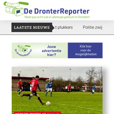
te gaan: Voedselbank zoekt plukkers
LAATSTE NIEUWS
Politie zwijgt nog over