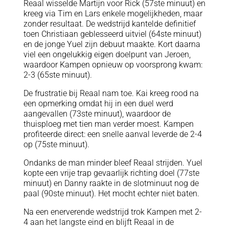
Reaal wisselde Martijn voor Rick (57ste minuut) en
kreeg via Tim en Lars enkele mogelijkheden, maar
zonder resultaat. De wedstrijd kantelde definitief
toen Christiaan geblesseerd uitviel (64ste minuut)
en de jonge Yuel zijn debuut maakte. Kort daarna
viel een ongelukkig eigen doelpunt van Jeroen,
waardoor Kampen opnieuw op voorsprong kwam:
2-3 (65ste minuut).
De frustratie bij Reaal nam toe. Kai kreeg rood na
een opmerking omdat hij in een duel werd
aangevallen (73ste minuut), waardoor de
thuisploeg met tien man verder moest. Kampen
profiteerde direct: een snelle aanval leverde de 2-4
op (75ste minuut).
Ondanks de man minder bleef Reaal strijden. Yuel
kopte een vrije trap gevaarlijk richting doel (77ste
minuut) en Danny raakte in de slotminuut nog de
paal (90ste minuut). Het mocht echter niet baten.
Na een enerverende wedstrijd trok Kampen met 2-
4 aan het langste eind en blijft Reaal in de