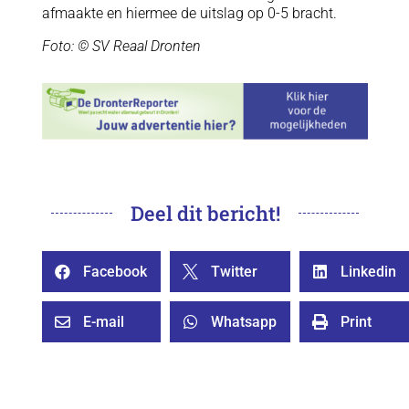
afmaakte en hiermee de uitslag op 0-5 bracht.
Foto: © SV Reaal Dronten
Deel dit bericht!
Facebook
Twitter
Linkedin



E-mail
Whatsapp
Print


